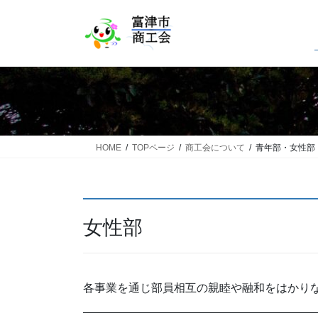
コ
ナ
ン
ビ
テ
ゲ
ン
ー
ツ
シ
へ
ョ
ス
ン
キ
に
ッ
移
HOME
TOPページ
商工会について
青年部・女性部
プ
動
女性部
各事業を通じ部員相互の親睦や融和をはかり