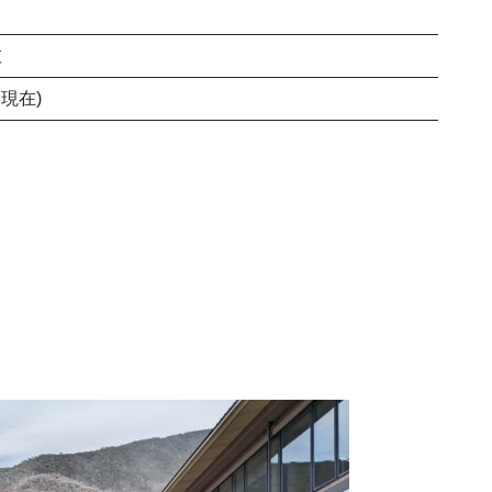
枝
日現在)