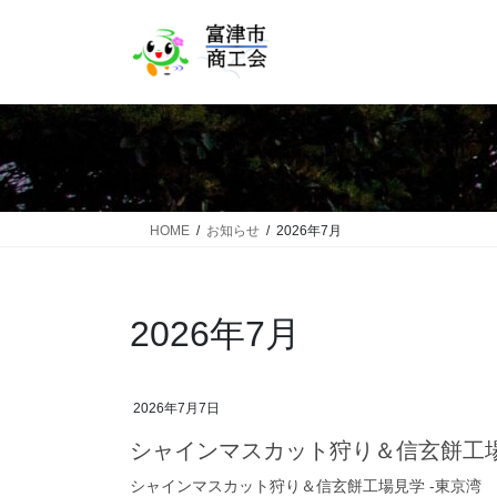
コ
ナ
ン
ビ
テ
ゲ
ン
ー
ツ
シ
へ
ョ
ス
ン
キ
に
ッ
移
HOME
お知らせ
2026年7月
プ
動
2026年7月
2026年7月7日
シャインマスカット狩り＆信玄餅工場
シャインマスカット狩り＆信玄餅工場見学 -東京湾 